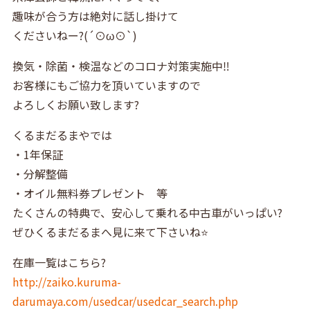
趣味が合う方は絶対に話し掛けて
くださいねー?(´⊙ω⊙`)
換気・除菌・検温などのコロナ対策実施中‼️
お客様にもご協力を頂いていますので
よろしくお願い致します?
くるまだるまやでは
・1年保証
・分解整備
・オイル無料券プレゼント 等
たくさんの特典で、安心して乗れる中古車がいっぱい?
ぜひくるまだるまへ見に来て下さいね⭐️
在庫一覧はこちら?
http://zaiko.kuruma-
darumaya.com/usedcar/usedcar_search.php