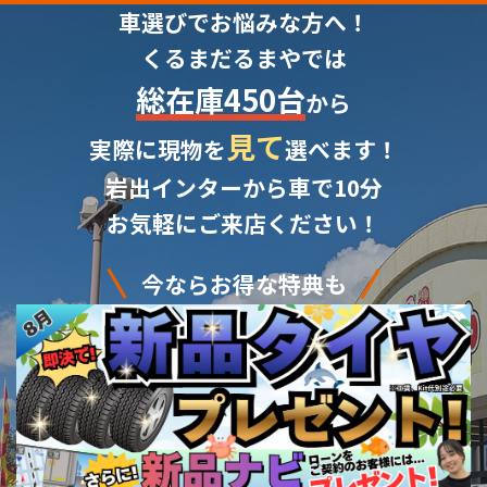
車選びでお悩みな方へ！
くるまだるまやでは
総在庫450台
から
見て
実際に現物を
選べます！
岩出インターから車で10分
お気軽にご来店ください！
今ならお得な特典も