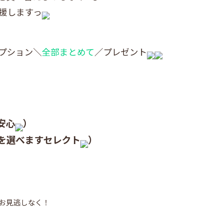
援しますっ
プション＼
全部まとめて
／プレゼント
）
安心
）
を選べますセレクト
）
お見逃しなく！