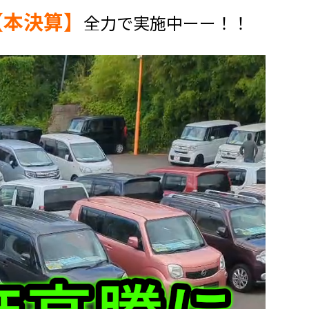
【本決算】
全力で実施中ーー！！