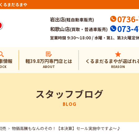
くるまだるまや
0736-
岩出店
(軽自動車販売)
073-4
和歌山店
(買取・普通車販売)
営業時間 9:30～18:00 / 水曜・第1、第3火曜定
車情報
軽39.8万円専門店とは
くるまだるまやが選ばれ
OCK
ABOUT
REASON
スタッフブログ
BLOG
初売
物価高騰もなんのその！【本決算】セール実施中ですよ～♪