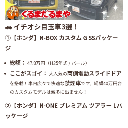
🚗 イチオシ目玉車3選！
①【ホンダ】N-BOX カスタム G SSパッケー
ジ
総額：
47.8万円（H25年式 / パール）
ここがスゴイ：
両側電動スライドドア
大人気の
禁煙車
を搭載！車内広々で快適な
です。総額40万円台
のカスタムモデルは滅多に出ません！
②【ホンダ】N-ONE プレミアム ツアラー Lパ
ッケージ